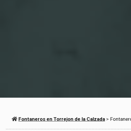
Fontaneros en Torrejon de la Calzada
>
Fontanero